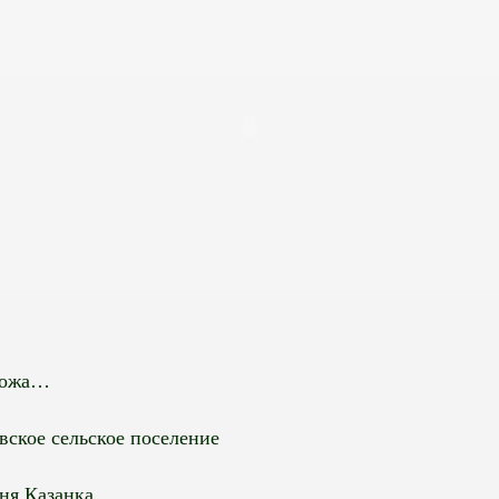
Кожа…
вское сельское поселение
ня Казанка