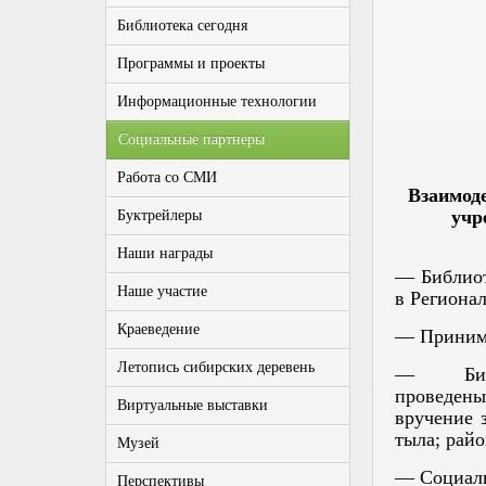
Библиотека сегодня
Программы и проекты
Информационные технологии
Социальные партнеры
Работа со СМИ
Взаимод
учр
Буктрейлеры
Наши награды
— Библиот
Наше участие
в Регионал
Краеведение
— Принима
Летопись сибирских деревень
— Библио
проведен
Виртуальные выставки
вручение 
тыла; рай
Музей
— Социаль
Перспективы