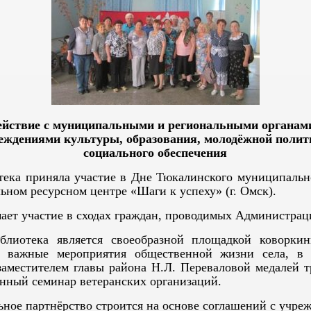
ействие с муниципальными и региональными органами
еждениями культуры, образования, молодёжной полит
социального обеспечения
ека приняла участие в Дне Тюкалинского муниципальн
ьном ресурсном центре «Шаги к успеху» (г. Омск).
ет участие в сходах граждан, проводимых Администрац
тека является своеобразной площадкой коворкин
ы важные мероприятия общественной жизни села, в 
заместителем главы района Н.Л. Переваловой медалей 
онный семинар ветеранских организаций.
ное партнёрство строится на основе соглашений с учре