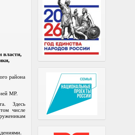
 власти,
ики,
ого района
ией МР.
га. Здесь
том числе
труженикам
ждениями.