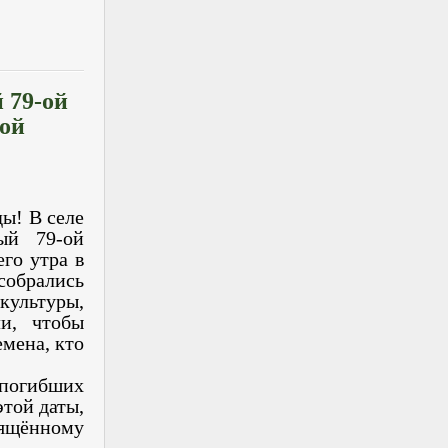
 79-ой
ной
ды! В селе
ый 79-ой
го утра в
собрались
культуры,
и, чтобы
емена, кто
 погибших
этой даты,
ящённому