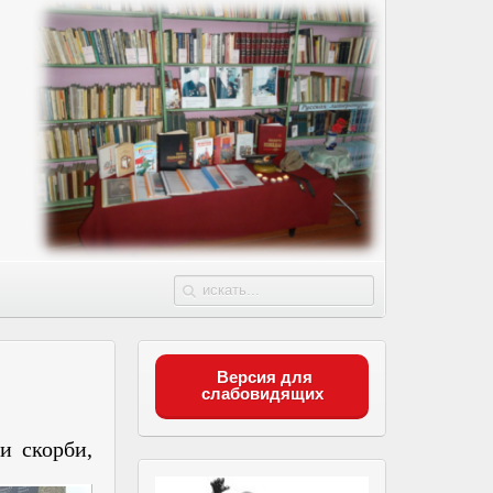
Версия для
слабовидящих
и скорби,