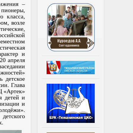
вижения –
 пионеры,
о класса,
ом, возле
тические,
оссийской
еместном
стическая
арактер и
20 апреля
заседании
жностей»
ь детское
ии. Глава
Ц «Артек»
я детей и
низации и
лодёжи».
 детского
х.