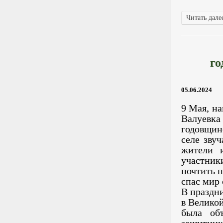
Читать далее
го
05.06.2024
9 Мая, на
Валуевк
годовщин
селе зву
жители и
участни
почтить п
спас мир
В праздн
в Великой
была об
защитник