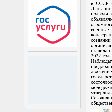
в СССР о
День пио
подводи
объявлял
огромно
военные 
конфере
создании
организа
ставила 
2022 год
Наблюда
предложи
движени
государс
состояло
молодёж
утверди
Сегодняш
обществе