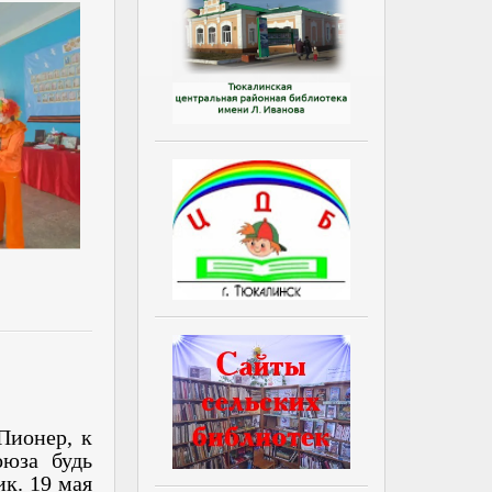
Пионер, к
Союза
будь
ик. 19 мая