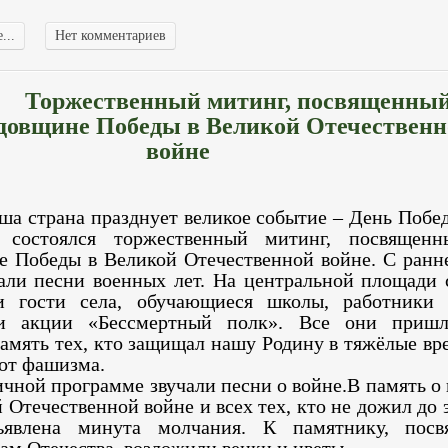
...
Нет комментариев
Торжественный митинг, посвященный
довщине Победы в Великой Отечествен
войне
ша страна празднует великое событие – День Побе
а состоялся торжественный митинг, посвященн
е Победы в Великой Отечественной войне. С ранне
чали песни военных лет. На центральной площади 
 гости села, обучающиеся школы, работники 
ки акции «Бессмертный полк». Все они пришл
амять тех, кто защищал нашу Родину в тяжёлые вр
 от фашизма.
ичной программе звучали песни о войне.В память о
 Отечественной войне и всех тех, кто не дожил до 
ъявлена минута молчания. К памятнику, посв
ам Отечества, возложили венки и цветы.