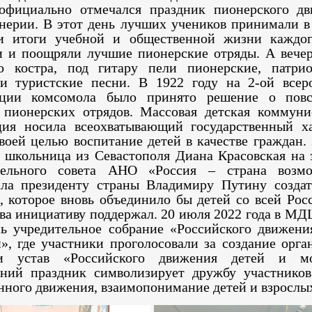
фициально отмечался праздник пионерского д
нерии.
В этот день лучших учеников принимали в
ли итоги учебной
и общественной жизни каждог
и и поощряли лучшие
пионерские отряды. А вечер
го костра, под гитару пели
пионерские, патрио
и туристские песни.
В 1922 году на 2-ой всер
нции комсомола было принято
решение о повс
 пионерских отрядов. Массовая детская
коммуни
ция носила всеохватывающий государственный
х
своей целью воспитание детей в качестве граждан.
а школьница из Севастополя Диана Красовская
на 
тельного совета АНО «Россия – страна возмо
ла президенту страны Владимиру Путину создат
е,
которое вновь объединило бы детей со всей Росс
тва инициативу
поддержал. 20 июля 2022 года в МД
сь учредительное
собрание «Российского движени
и»,
где участники проголосовали за создание орга
ли устав
«Российского движения детей и мо
ний праздник символизирует дружбу участников
нного движения, взаимопонимание детей и взрослы